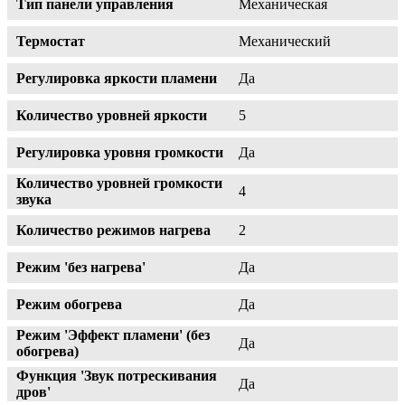
Тип панели управления
Механическая
Термостат
Механический
Регулировка яркости пламени
Да
Количество уровней яркости
5
Регулировка уровня громкости
Да
Количество уровней громкости
4
звука
Количество режимов нагрева
2
Режим 'без нагрева'
Да
Режим обогрева
Да
Режим 'Эффект пламени' (без
Да
обогрева)
Функция 'Звук потрескивания
Да
дров'