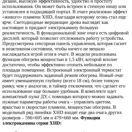
дизайн, высокую эффективность, удобство и простоту
использования. Он может быть встроен в стенную нишу или
установлен в подходящий портал. В очаге реализован эффект
«живого» пламени XHD, благодаря которому огонь стал еще
ярче. Светодиодные мерцающие дрова выглядят как
настоящие и придают электрокамину большую
реалистичность. В функциональной зоне очага есть цифровой
дисплей, который позволит отслеживать работу устройства.
Предусмотрена сенсорная панель управления, которая гаснет
в неактивном состоянии, чтобы ничего не мешало
наслаждаться игрой огня в очаге. В модели реализована
функция обогрева мощностью в 1,5 кВт, которой вполне
достаточно, чтобы эффективно отопить небольшое по
площади помещение. Встроенный электронный термостат
будет поддерживать заданный режим обогрева. Новый очаг
имеет уменьшенную глубину (всего 18 см), более тонкую
рамку, чем у аналогов, и таймер отключения, что сделает его
использование еще большее удобным. В комплекте идет
компактный пульт ДУ, с помощью которого можно задавать
нужные параметры работы очага – управлять цветом,
яркостью и скоростью пламени, мощностью обогрева. В
модельный ряд линейки XHD входят еще два очага других
размеров – 596×695 мм и 479×660 мм.
Функции
электрокамина серии XHD: