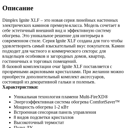
Описание
Dimplex Ignite XLF – это новая серия линейных настенных
электрических каминов премиум-класса. Модель сочетает в
себе эстетичный внешний вид и эффективную систему
обогрева. Это уникальное решение для интерьера в
современном стиле. Серия Ignite XLF создана для того чтобы
удовлетворить самый взыскательный вкус покупателя. Камин
подходит для частного и коммерческого сектора: для
владельцев особняков и загородных домов, квартир,
гостиничных и торговых помещений.
В базовой комплектации очаг Ignite XLF поставляется с
прозрачными акриловыми кристаллами. При желании можно
приобрести дополнительный комплект аксессуаров,
состоящий из декоративной гальки и поленьев.
Характеристики:
Уникальная технология пламени Multi-FireXD®
Энергоэффективная система обогрева ComfortSaver™
Мощноcть обогрева 1-2 кВт
Встроенная сенсорная панель управления
8 видов подсветки кристаллов
Высокоточный термостат
Пульт ДУ