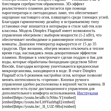
блестящем серебристом обрамлении. 3D-эффект
реалистичного пламени достигается при помощи
парогенератора и светодиодных ламп, что обеспечивает
ощущение настоящего огня, пляшущего среди тлеющих углей.
Благодаря гармоничному дизайну и встраиваемому типу
установки очаг впишется в интерьеры в стиле хай-тек или
классика. Модель Dimplex Flagstaff имеет возможность
управления обогревом с выбором мощности (1-2 кВт), что
обеспечивает необходимое и равномерное отопление
комнаты. Диапазон температур варьируется от 15 до 35
градусов. При желании, обогрев можно отключать в теплое
время года, наслаждаясь лишь декоративным эффектом
пламени. Впервые в электроочаге сделан поддон и бак для
воды, которые обработаны биоцидным средством Silver
Biocide, благодаря которому уничтожаются вредоносные
микроорганизмы, находящиеся в воде. В очаге Dimplex
Flagstaff есть 6 режимов настройки огня, которые позволят
менять интенсивность «горения». Кнопки ручного
управления удобно расположены в верхней части камина. В
комплекте есть пульт дистанционного управления для
дополнительного комфорта использования.
Инструкция
[embed]https://youtu.be/aBc1cN6tu-Y[/embed]
[embed]https://youtu.be/Lh9YazlrbgE[/embed]
[embed]https://youtu.be/_3I_UJZ-9Bo[/embed]