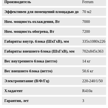
Производитель
Ferrum
Эффективен для помещений площадью до
70 м2
Ном. мощность охлаждения, Вт
7000
Ном. мощность обогрева, Вт
7200
Габариты внутр. блока (ШxГxВ), мм
335х1080x226
Габариты внешнего блока (ШxГxВ), мм
702х845х363
Вес внутреннего блока (нетто)
14 кг
Вес внешнего блока (нетто)
50.6 кг
Электропитание (В/Ф/Гц)
220-240/1/50
Хладагент
R410a
Гарантия, лет
3