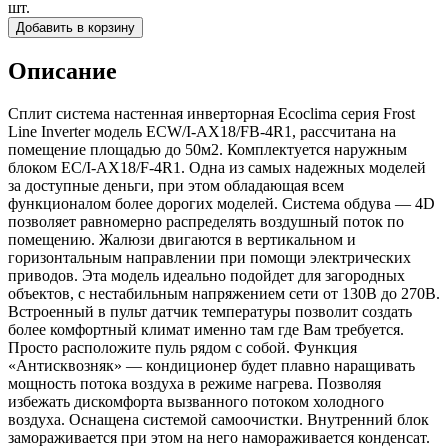
шт.
Добавить в корзину
Описание
Сплит система настенная инверторная Ecoclima серия Frost
Line Inverter модель ECW/I-AX18/FB-4R1, рассчитана на
помещение площадью до 50м2. Комплектуется наружным
блоком EC/I-AX18/F-4R1. Одна из самых надежных моделей
за доступные деньги, при этом обладающая всем
функционалом более дорогих моделей. Система обдува — 4D
позволяет равномерно распределять воздушный поток по
помещению. Жалюзи двигаются в вертикальном и
горизонтальным направлении при помощи электрических
приводов. Эта модель идеально подойдет для загородных
объектов, с нестабильным напряжением сети от 130В до 270В.
Встроенный в пульт датчик температуры позволит создать
более комфортный климат именно там где Вам требуется.
Просто расположите пуль рядом с собой. Функция
«Антисквозняк» — кондиционер будет плавно наращивать
мощность потока воздуха в режиме нагрева. Позволяя
избежать дискомфорта вызванного потоком холодного
воздуха. Оснащена системой самоочистки. Внутренний блок
замораживается при этом на него намораживается конденсат.