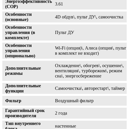
Энергоэффективность
3.61
(COP)
Особенности
4D обдув\, пульт ДУ\, самоочистка
(основные)
Особенности
управления (в
Пульт ДУ
комплекте)
Особенности
Wi-Fi (опция)\, Алиса (опция\, пульт
управления
в комплект не входит)
(опционально)
Охлаждение\, обогрев\, осушение\,
Дополнительные
вентиляция\, турборежим\, режим
режимы
сна\, энергосбережение
Дополнительные
Самоочистка\, авторестарт\, таймер
функции
Фильтр
Воздушный фильтр
Гарантийный срок
2 года
производителя
Тип внутреннего
настенные
блока