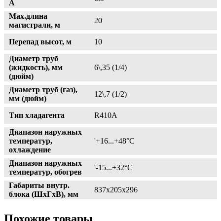
А
Max.длина
20
магистрали, м
Перепад высот, м
10
Диаметр труб
(жидкость), мм
6\,35 (1/4)
(дюйм)
Диаметр труб (газ),
12\,7 (1/2)
мм (дюйм)
Тип хладагента
R410A
Диапазон наружных
температур,
'+16...+48°С
охлаждение
Диапазон наружных
'-15...+32°С
температур, обогрев
Габариты внутр.
837x205x296
блока (ШxГxВ), мм
Похожие товары