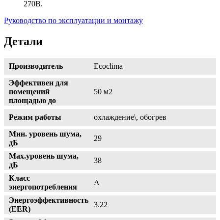
270В.
Руководство по эксплуатации и монтажу
Детали
Производитель
Ecoclima
Эффективен для
помещений
50 м2
площадью до
Режим работы
охлаждение\, обогрев
Мин. уровень шума,
29
дБ
Max.уровень шума,
38
дБ
Класс
А
энергопотребления
Энергоэффективность
3.22
(EER)