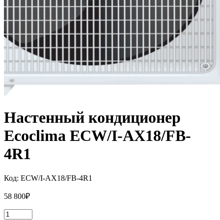
Настенный кондиционер
Ecoclima ECW/I-AX18/FB-
4R1
Код:
ECW/I-AX18/FB-4R1
58 800
₽