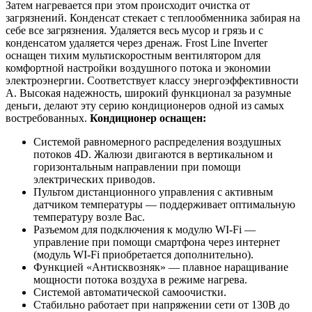
Затем нагревается при этом происходит очистка от
загрязнений. Конденсат стекает с теплообменника забирая на
себе все загрязнения. Удаляется весь мусор и грязь и с
конденсатом удаляется через дренаж. Frost Line Inverter
оснащен тихим мультискоростным вентилятором для
комфортной настройки воздушного потока и экономии
электроэнергии. Соответствует классу энергоэффективности
A. Высокая надежность, широкий функционал за разумные
деньги, делают эту серию кондиционеров одной из самых
востребованных.
Кондиционер оснащен:
Системой равномерного распределения воздушных
потоков 4D. Жалюзи двигаются в вертикальном и
горизонтальным направлении при помощи
электрических приводов.
Пультом дистанционного управления с активным
датчиком температуры — поддерживает оптимальную
температуру возле Вас.
Разъемом для подключения к модулю WI-Fi —
управление при помощи смартфона через интернет
(модуль WI-Fi приобретается дополнительно).
Функцией «Антисквозняк» — плавное наращивание
мощности потока воздуха в режиме нагрева.
Системой автоматической самоочистки.
Стабильно работает при напряжении сети от 130В до