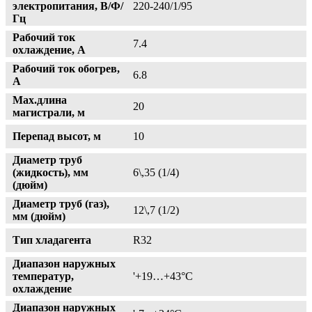
электропитания, В/Ф/
220-240/1/95
Гц
Рабочий ток
7.4
охлаждение, А
Рабочий ток обогрев,
6.8
А
Max.длина
20
магистрали, м
Перепад высот, м
10
Диаметр труб
(жидкость), мм
6\,35 (1/4)
(дюйм)
Диаметр труб (газ),
12\,7 (1/2)
мм (дюйм)
Тип хладагента
R32
Диапазон наружных
температур,
'+19…+43°С
охлаждение
Диапазон наружных