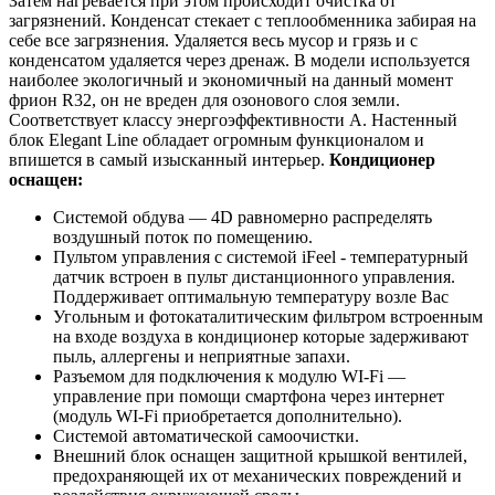
Затем нагревается при этом происходит очистка от
загрязнений. Конденсат стекает с теплообменника забирая на
себе все загрязнения. Удаляется весь мусор и грязь и с
конденсатом удаляется через дренаж. В модели используется
наиболее экологичный и экономичный на данный момент
фрион R32, он не вреден для озонового слоя земли.
Соответствует классу энергоэффективности A. Настенный
блок Elegant Line обладает огромным функционалом и
впишется в самый изысканный интерьер.
Кондиционер
оснащен:
Системой обдува — 4D равномерно распределять
воздушный поток по помещению.
Пультом управления с системой iFeel - температурный
датчик встроен в пульт дистанционного управления.
Поддерживает оптимальную температуру возле Вас
Угольным и фотокаталитическим фильтром встроенным
на входе воздуха в кондиционер которые задерживают
пыль, аллергены и неприятные запахи.
Разъемом для подключения к модулю WI-Fi —
управление при помощи смартфона через интернет
(модуль WI-Fi приобретается дополнительно).
Системой автоматической самоочистки.
Внешний блок оснащен защитной крышкой вентилей,
предохраняющей их от механических повреждений и