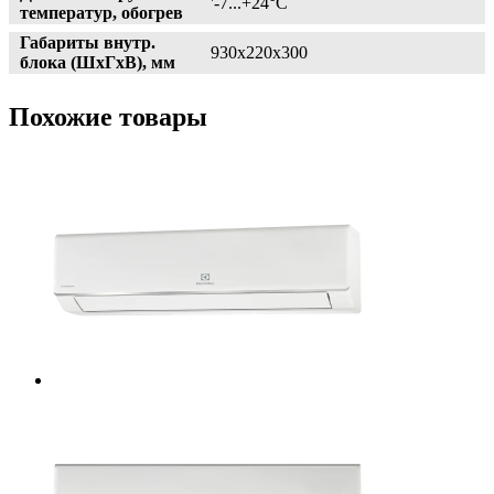
'-7...+24°С
температур, обогрев
Габариты внутр.
930x220x300
блока (ШxГxВ), мм
Похожие товары