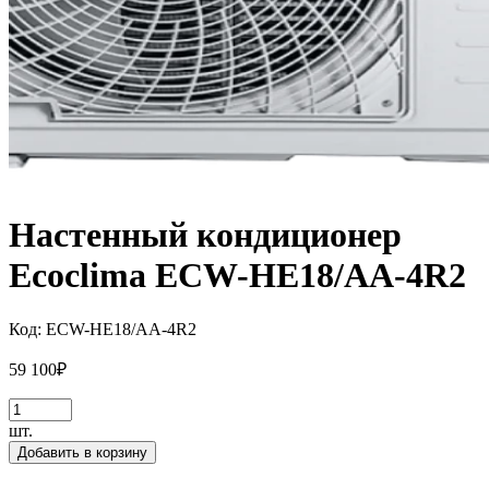
Настенный кондиционер
Ecoclima ECW-HE18/AA-4R2
Код:
ECW-HE18/AA-4R2
59 100
₽
шт.
Добавить в корзину