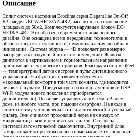
Описание
Сплит система настенная Ecoclima серия Elegant line On-Off
R32 модель ECW-HE18/AA-4R2, рассчитана на помещение
площадью до 50м2. Комплектуется наружным блоком EC-
HE18/A-4R2. Это образец современного инженерного
дизайна. Она оснащена всеми передовыми технологиями в
области энергоэффективности, шумоподавления, дизайна и
инноваций . Система обдува — 4D позволяет равномерно
распределять воздушный поток по помещению. Жалюзи
двигаются в вертикальном и горизонтальным направлении
при помощи электрических приводов. Благодаря системе iFeel
— температурный датчик встроен в пульт дистанционного
управления. Эта функция позволяет обеспечить
максимальный комфорт в той части комнаты, где находится
человек с пультом. Предусмотрен разъем для установки USB
Wi-Fi модуля нового поколения (приобретается
дополнительно). Позволяет управлять климатом в Вашем
доме, из любого места, при помощи смартфона. На входе в
сплит систему установлены фотокаталитический и угольный
фильтр. Они очищают проходящий через них воздух от
микрочастиц грязи и неприятных запахов. Оснащена
системой автоматической самоочистки. Внутренний блок
замораживается при этом на него намораживается конденсат.