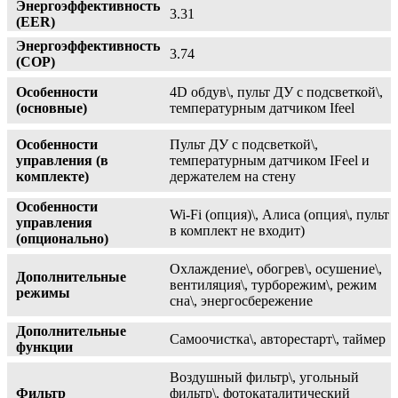
Энергоэффективность
3.31
(EER)
Энергоэффективность
3.74
(COP)
Особенности
4D обдув\, пульт ДУ с подсветкой\,
(основные)
температурным датчиком Ifeel
Особенности
Пульт ДУ с подсветкой\,
управления (в
температурным датчиком IFeel и
комплекте)
держателем на стену
Особенности
Wi-Fi (опция)\, Алиса (опция\, пульт
управления
в комплект не входит)
(опционально)
Охлаждение\, обогрев\, осушение\,
Дополнительные
вентиляция\, турборежим\, режим
режимы
сна\, энергосбережение
Дополнительные
Самоочистка\, авторестарт\, таймер
функции
Воздушный фильтр\, угольный
Фильтр
фильтр\, фотокаталитический