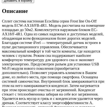
Добавить в корзину
Описание
Сплит система настенная Ecoclima серии Frost line On-Off
модель ECW-AX18/FB-4R1. Модель рассчитана на помещение
площадью до 50м2. Комплектуется наружным блоком EC-
AX18/F-4R1. Одна из самых надежных и доступных моделей,
обладающая всем функционалом более дорогих моделей.
Благодаря системе iFeel — температурный датчик встроен в
пульт дистанционного управления. Обеспечивается
максимальный комфорт в той части комнаты, где находится
человек с пультом. Режим сна поддерживает наиболее
комфортную температуру для здорового сна и экономит
электроэнергию. Предусмотрен разъем для установки USB
Wi-Fi модуля нового поколения (приобретается
дополнительно). Позволяет управлять климатом в Вашем
доме, из любого места, при помощи смартфона. Оснащена
системой самоочистки. Внутренний блок замораживается при
этом на него намораживается конденсат. Затем нагревается
при этом происходит очистка от загрязнений. Конденсат
стекает с теплообменника забирая на себе все загрязнения.
Удаляется весь мусор и грязь и с конденсатом удаляется через
дренаж. Соответствует классу энергоэффективности A.