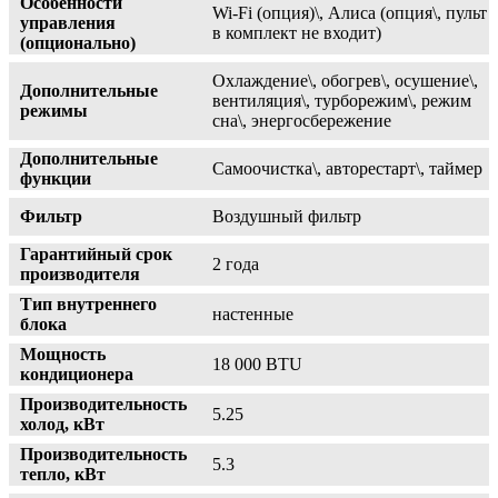
Особенности
Wi-Fi (опция)\, Алиса (опция\, пульт
управления
в комплект не входит)
(опционально)
Охлаждение\, обогрев\, осушение\,
Дополнительные
вентиляция\, турборежим\, режим
режимы
сна\, энергосбережение
Дополнительные
Самоочистка\, авторестарт\, таймер
функции
Фильтр
Воздушный фильтр
Гарантийный срок
2 года
производителя
Тип внутреннего
настенные
блока
Мощность
18 000 BTU
кондиционера
Производительность
5.25
холод, кВт
Производительность
5.3
тепло, кВт