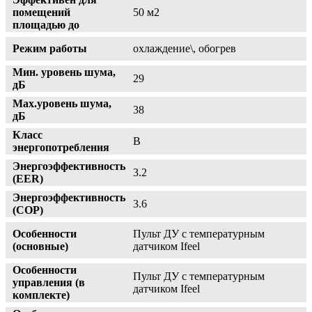
помещений
50 м2
площадью до
Режим работы
охлаждение\, обогрев
Мин. уровень шума,
29
дБ
Max.уровень шума,
38
дБ
Класс
B
энергопотребления
Энергоэффективность
3.2
(EER)
Энергоэффективность
3.6
(COP)
Особенности
Пульт ДУ с температурным
(основные)
датчиком Ifeel
Особенности
Пульт ДУ с температурным
управления (в
датчиком Ifeel
комплекте)