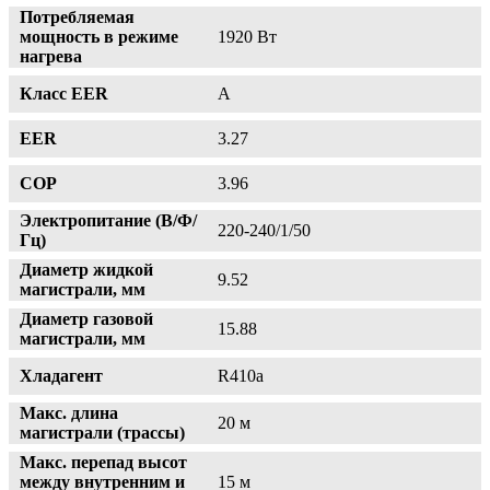
Потребляемая
мощность в режиме
1920 Вт
нагрева
Класс EER
A
EER
3.27
COP
3.96
Электропитание (В/Ф/
220-240/1/50
Гц)
Диаметр жидкой
9.52
магистрали, мм
Диаметр газовой
15.88
магистрали, мм
Хладагент
R410a
Макс. длина
20 м
магистрали (трассы)
Макс. перепад высот
между внутренним и
15 м