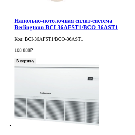
Напольно-потолочная сплит-система
Berlingtoun BCI-36AFST1/BCO-36AST1
Код:
BCI-36AFST1/BCO-36AST1
108 888
₽
В корзину