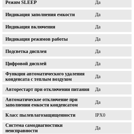
Режим SLEEP
Да
Индикация заполнения емкости
Да
Индикация включения
Да
Индикация режимов работы
Да
Подсветка дисплея
Да
Цифровой дисплей
Да
Функция автоматического удаления
Да
конденсата с теплым воздухом
Авторестарт при отключении питания
Да
Автоматическое отключение при
Да
заполнении емкости конденсатом
Класс пылевлагозащищенности
IPX0
Система самодиагностики
Да
неисправности