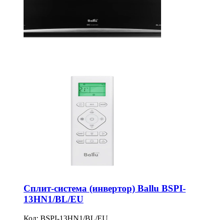
Сплит-система (инвертор) Ballu BSPI-
13HN1/BL/EU
Код:
BSPI-13HN1/BL/EU