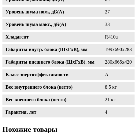
Уровень шума ном., дБ(А)
27
Уровень шума макс., дБ(А)
33
Хладагент
R410a
Габариты внутр. блока (ШxГxВ), мм
199x690x283
Габариты внешнего блока (ШxГxВ), мм
280x665x420
Класс энергоэффективности
A
Вес внутреннего блока (нетто)
8.5 кг
Вес внешнего блока (нетто)
21 кг
Гарантия, лет
4
Похожие товары