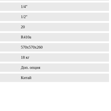
1/4"
1/2"
20
R410a
570х570х260
18 кг
Доп. опция
Китай