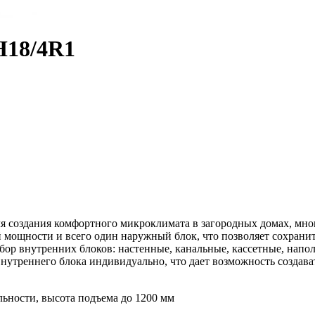
H18/4R1
 создания комфортного микроклимата в загородных домах, мно
 мощности и всего один наружный блок, что позволяет сохрани
ор внутренних блоков: настенные, канальные, кассетные, напо
о внутреннего блока индивидуально, что дает возможность созда
ьности, высота подъема до 1200 мм