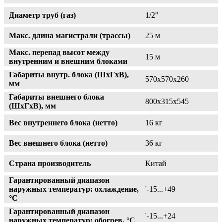
Диаметр труб (газ)
1/2"
Макс. длина магистрали (трассы)
25 м
Макс. перепад высот между
15 м
внутренним и внешним блоками
Габариты внутр. блока (ШxГxВ),
570x570x260
мм
Габариты внешнего блока
800х315х545
(ШxГxВ), мм
Вес внутреннего блока (нетто)
16 кг
Вес внешнего блока (нетто)
36 кг
Страна производитель
Китай
Гарантированный диапазон
наружных температур: охлаждение,
'-15...+49
°C
Гарантированный диапазон
'-15...+24
наружных температур: обогрев, °C