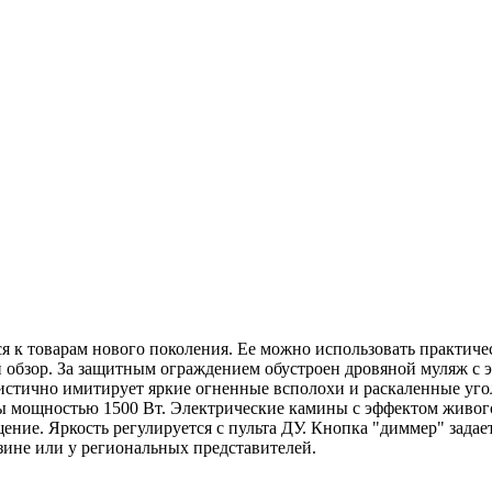
 к товарам нового поколения. Ее можно использовать практичес
ий обзор. За защитным ограждением обустроен дровяной муляж с 
истично имитирует яркие огненные всполохи и раскаленные уг
ы мощностью 1500 Вт. Электрические камины с эффектом живого
щение. Яркость регулируется с пульта ДУ. Кнопка "диммер" зада
ине или у региональных представителей.