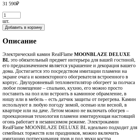
31 590
₽
шт.
Добавить в корзину
Описание
Электрический камин RealFlame
MOONBLAZE DELUXE
BL
это обязательный предмет интерьера для вашей гостиной,
его предназначением является украшение и декорация вашего
дома. Достигается это посредством имитации пламени на
экране очага и конвекторного обогревателя встроенного в
корпус. Двухуровневый тепловентилятор обогреет за полчаса
любое помещение – спальню, кухню, его можно просто
поставить на пол или встроить в каминное обрамление, в
нишу или в мебель – есть датчик защиты от перегрева. Камин
используют в любую погоду зимой, осенью или весной, в
квартире или на даче. Летом можно не включать обогрев –
проекционная технология пламени имитирующая настоящий
огонь работает в независимом режиме. Электрокамин
RealFlame MOONBLAZE DELUXE BL идеально подходит для
семейных торжеств или праздников, можно включить
имитацию потрескивания дров и под звуки костра