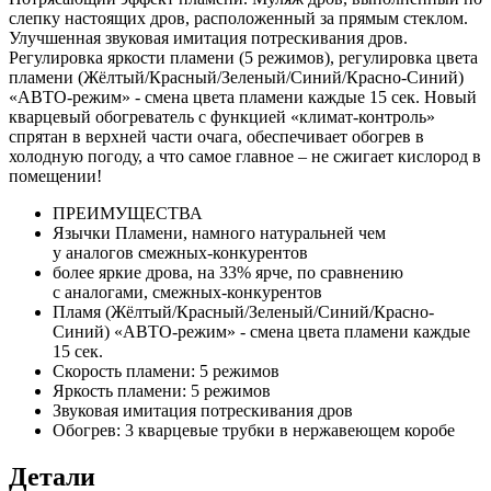
слепку настоящих дров, расположенный за прямым стеклом.
Улучшенная звуковая имитация потрескивания дров.
Регулировка яркости пламени (5 режимов), регулировка цвета
пламени (Жёлтый/Красный/Зеленый/Синий/Красно-Синий)
«АВТО-режим» - смена цвета пламени каждые 15 сек. Новый
кварцевый обогреватель с функцией «климат-контроль»
спрятан в верхней части очага, обеспечивает обогрев в
холодную погоду, а что самое главное – не сжигает кислород в
помещении!
ПРЕИМУЩЕСТВА
Язычки Пламени, намного натуральней чем
у аналогов смежных-конкурентов
более яркие дрова, на 33% ярче, по сравнению
с аналогами, смежных-конкурентов
Пламя (Жёлтый/Красный/Зеленый/Синий/Красно-
Синий) «АВТО-режим» - смена цвета пламени каждые
15 сек.
Скорость пламени: 5 режимов
Яркость пламени: 5 режимов
Звуковая имитация потрескивания дров
Обогрев: 3 кварцевые трубки в нержавеющем коробе
Детали