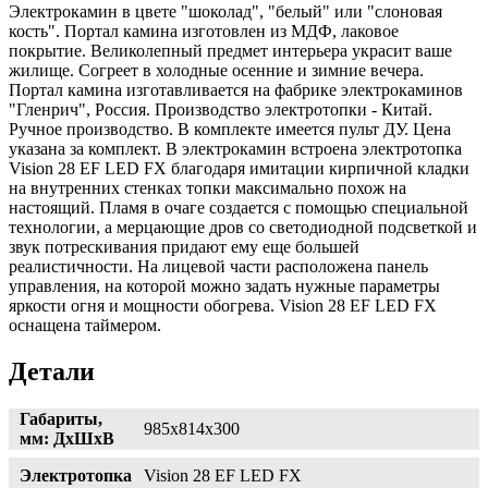
Электрокамин в цвете "шоколад", "белый" или "слоновая
кость". Портал камина изготовлен из МДФ, лаковое
покрытие. Великолепный предмет интерьера украсит ваше
жилище. Согреет в холодные осенние и зимние вечера.
Портал камина изготавливается на фабрике электрокаминов
"Гленрич", Россия. Производство электротопки - Китай.
Ручное производство. В комплекте имеется пульт ДУ. Цена
указана за комплект. В электрокамин встроена электротопка
Vision 28 EF LED FX благодаря имитации кирпичной кладки
на внутренних стенках топки максимально похож на
настоящий. Пламя в очаге создается с помощью специальной
технологии, а мерцающие дров со светодиодной подсветкой и
звук потрескивания придают ему еще большей
реалистичности. На лицевой части расположена панель
управления, на которой можно задать нужные параметры
яркости огня и мощности обогрева. Vision 28 EF LED FX
оснащена таймером.
Детали
Габариты,
985х814х300
мм: ДхШхВ
Электротопка
Vision 28 EF LED FX