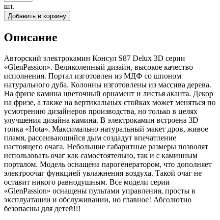
шт.
Добавить в корзину
Описание
Авторский электрокамин Консул S87 Delux 3D серии
«GlenPassion». Великолепный дизайн, высокое качество
исполнения. Портал изготовлен из МДФ со шпоном
натурального дуба. Колонны изготовлены из массива дерева.
На фризе камина цветочный орнамент и листья аканта. Декор
на фризе, а также на вертикальных стойках может меняться по
усмотрению дизайнеров производства, но только в целях
улучшения дизайна камина. В электрокамин встроена 3D
топка «Hota». Максимально натуральный макет дров, живое
пламя, рассеивающийся дым создадут впечатление
настоящего очага. Небольшие габаритные размеры позволят
использовать очаг как самостоятельно, так и с каминным
порталом. Модель оснащена парогенератором, что дополняет
электроочаг функцией увлажнения воздуха. Такой очаг не
оставит никого равнодушным. Все модели серии
«GlenPassion» оснащены пультами управления, просты в
эксплуатации и обслуживании, но главное! Абсолютно
безопасны для детей!!!