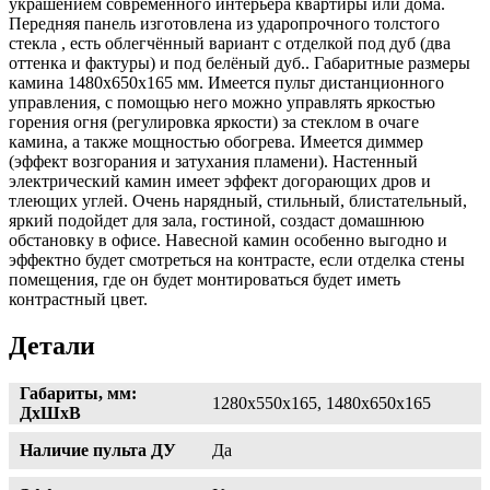
украшением современного интерьера квартиры или дома.
Передняя панель изготовлена из ударопрочного толстого
стекла , есть облегчённый вариант с отделкой под дуб (два
оттенка и фактуры) и под белёный дуб.. Габаритные размеры
камина 1480x650x165 мм. Имеется пульт дистанционного
управления, с помощью него можно управлять яркостью
горения огня (регулировка яркости) за стеклом в очаге
камина, а также мощностью обогрева. Имеется диммер
(эффект возгорания и затухания пламени). Настенный
электрический камин имеет эффект догорающих дров и
тлеющих углей. Очень нарядный, стильный, блистательный,
яркий подойдет для зала, гостиной, создаст домашнюю
обстановку в офисе. Навесной камин особенно выгодно и
эффектно будет смотреться на контрасте, если отделка стены
помещения, где он будет монтироваться будет иметь
контрастный цвет.
Детали
Габариты, мм:
1280х550х165, 1480х650х165
ДхШхВ
Наличие пульта ДУ
Да