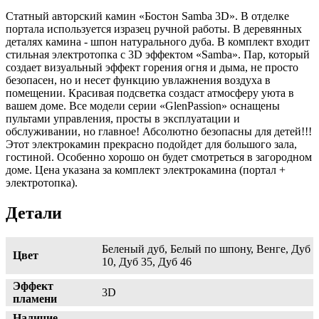
Статный авторский камин «Бостон Samba 3D». В отделке
портала используется изразец ручной работы. В деревянных
деталях камина - шпон натурального дуба. В комплект входит
стильная электротопка с 3D эффектом «Samba». Пар, который
создает визуальный эффект горения огня и дыма, не просто
безопасен, но и несет функцию увлажнения воздуха в
помещении. Красивая подсветка создаст атмосферу уюта в
вашем доме. Все модели серии «GlenPassion» оснащены
пультами управления, просты в эксплуатации и
обслуживании, но главное! Абсолютно безопасны для детей!!!
Этот электрокамин прекрасно подойдет для большого зала,
гостиной. Особенно хорошо он будет смотреться в загородном
доме. Цена указана за комплект электрокамина (портал +
электротопка).
Детали
Беленый дуб, Белый по шпону, Венге, Дуб
Цвет
10, Дуб 35, Дуб 46
Эффект
3D
пламени
Наличие