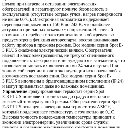
шумов при нагреве и остывании электрических
обогревателей и гарантируют полную безопасность в
эксплуатации (отсутствие острых углов, нагрев поверхности
не выше 60°С). Электронная автоматика выдерживает
перепады напряжения от 150 В до 242 В, что наиболее
актуально при частых «скачках» напряжения. На случай
возможных перебоев с электропитанием в обогревателях
предусмотрена функция авторестарта, восстанавливающая
работу прибора в прежнем режиме. Все модели серии Spot E-
3
PLUS
снабжены электрической вилкой. Обогреватели
имеют II класс электрозащиты, не требуют специального
подключения к электросети и не нуждаются в заземлении, что
позволяет оставлять их включенными 24 часа в сутки. При
точном соблюдении правил эксплуатации исключена любая
возможность воспламенения. Все модели серии Spot E-
3
PLUS
выполнены в брызгозащищенном исполнении (IP 24)
и могут применяться даже во влажных помещениях.
Управление
Градуированный термостат серии Spot
Е-3
PLUS
позволяет с точностью до градуса выставить
желаемый температурный режим. Обогреватели серии Spot
Е-3
PLUS
оснащены электронным термостатом ASIC+,
который поддерживает температуру с точностью до 0,1С.
Высокая точность поддержания температуры приводит к
экономии электроэнергии, увеличению срока службы
прибора и созданию максимального комфорта в помещении