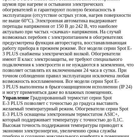
шумов при нагреве и остывании электрических
обогревателей и гарантируют полную безопасность в
эксплуатации (отсутствие острых углов, нагрев поверхности
не выше 60°С). Электронная автоматика выдерживает
перепады напряжения от 150 В до 242 В, что наиболее
актуально при частых «скачках» напряжения. На случай
возможных перебоев с электропитанием в обогревателях
предусмотрена функция авторестарта, восстанавливающая
работу прибора в прежнем режиме. Все модели серии Spot E-
3
PLUS
снабжены электрической вилкой. Обогреватели
имеют II класс электрозащиты, не требуют специального
подключения к электросети и не нуждаются в заземлении, что
позволяет оставлять их включенными 24 часа в сутки. При
точном соблюдении правил эксплуатации исключена любая
возможность воспламенения. Все модели серии Spot E-
3
PLUS
выполнены в брызгозащищенном исполнении (IP 24)
и могут применяться даже во влажных помещениях.
Управление
Градуированный термостат серии Spot
Е-3
PLUS
позволяет с точностью до градуса выставить
желаемый температурный режим. Обогреватели серии Spot
Е-3
PLUS
оснащены электронным термостатом ASIC+,
который поддерживает температуру с точностью до 0,1С.
Высокая точность поддержания температуры приводит к
экономии электроэнергии, увеличению срока службы
прибора и созданию максимального комфорта в помещении