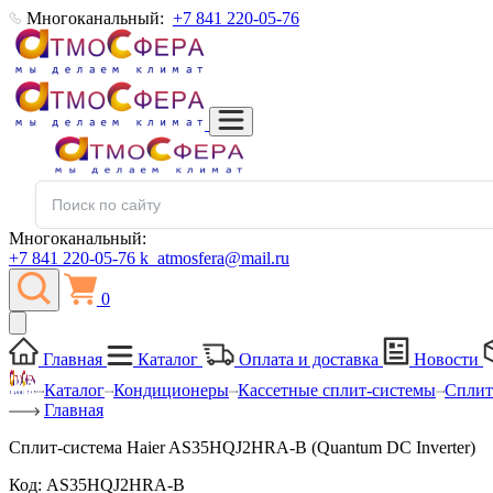
Многоканальный:
+7 841 220-05-76
Многоканальный:
+7 841 220-05-76
k_atmosfera@mail.ru
0
Главная
Каталог
Оплата и доставка
Новости
Каталог
Кондиционеры
Кассетные сплит-системы
Сплит
Главная
Сплит-система Haier AS35HQJ2HRA-B (Quantum DC Inverter)
Код:
AS35HQJ2HRA-B